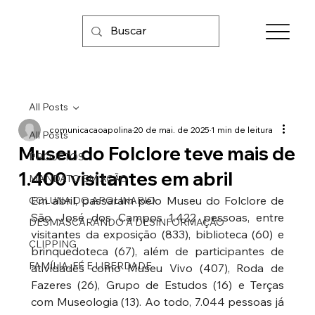
All Posts
comunicacaoapolina
20 de mai. de 2025
1 min de leitura
All Posts
Museu do Folclore teve mais de
PROJETOS
1.400 visitantes em abril
MANDATO EM AÇÃO
Em abril, passaram pelo Museu do Folclore de 
COLUNA DO APOLINARIO
São José dos Campos 1.422 pessoas, entre 
DESMASCARANDO A DESINFORMAÇÃO
visitantes da exposição (833), biblioteca (60) e 
CLIPPING
brinquedoteca (67), além de participantes de 
FAMÍLIA, FÉ E LIBERDADE
atividades como Museu Vivo (407), Roda de 
Fazeres (26), Grupo de Estudos (16) e Terças 
com Museologia (13). Ao todo, 7.044 pessoas já 