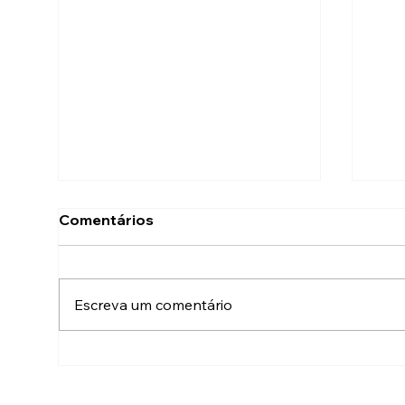
Comentários
Escreva um comentário
Agora é oficial! Claudio
Do 
Apolinario é candidato a
Cla
Deputado Estadual.
des