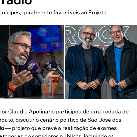
nícipes, geralmente favoráveis ao Projeto
ador Claudio Apolinario participou de uma rodada de 
ato, discutir o cenário político de São José dos 
lo
 — projeto que prevê a realização de exames 
tegorias de servidores públicos, incluindo os 