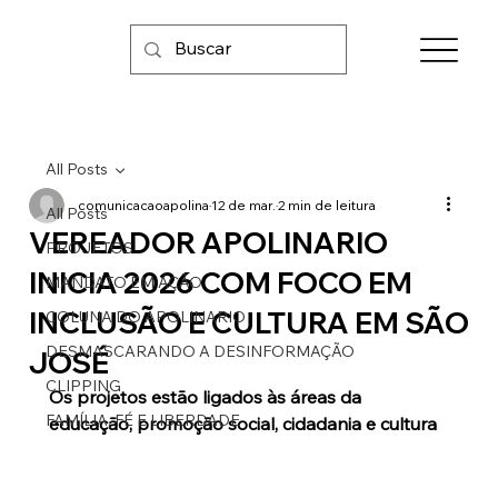
All Posts
comunicacaoapolina
12 de mar.
2 min de leitura
All Posts
VEREADOR APOLINARIO
PROJETOS
INICIA 2026 COM FOCO EM
MANDATO EM AÇÃO
INCLUSÃO E CULTURA EM SÃO
COLUNA DO APOLINARIO
DESMASCARANDO A DESINFORMAÇÃO
JOSÉ
CLIPPING
Os projetos estão ligados às áreas da 
FAMÍLIA, FÉ E LIBERDADE
educação, promoção social, cidadania e cultura