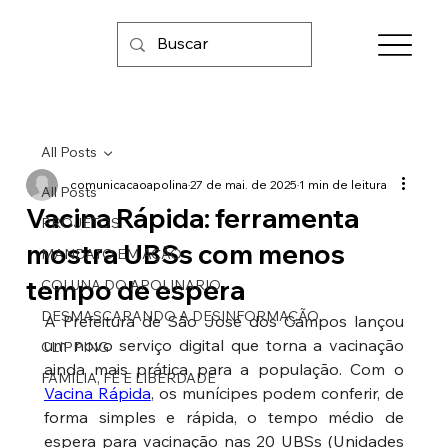
All Posts
comunicacaoapolina
27 de mai. de 2025
1 min de leitura
All Posts
Vacina Rápida: ferramenta
PROJETOS
mostra UBSs com menos
MANDATO EM AÇÃO
tempo de espera
COLUNA DO APOLINARIO
DESMASCARANDO A DESINFORMAÇÃO
A Prefeitura de São José dos Campos lançou 
um novo serviço digital que torna a vacinação 
CLIPPING
ainda mais prática para a população. Com o 
FAMÍLIA, FÉ E LIBERDADE
Vacina Rápida
, os munícipes podem conferir, de 
forma simples e rápida, o tempo médio de 
espera para vacinação nas 20 UBSs (Unidades 