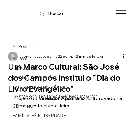
All Posts
comunicacaoapolina
22 de mai.
2 min de leitura
All Posts
Um Marco Cultural: São José
PROJETOS
dos Campos institui o "Dia do
MANDATO EM AÇÃO
Livro Evangélico"
COLUNA DO APOLINARIO
DESMASCARANDO A DESINFORMAÇÃO
Projeto do 
Vereador Apolinario
 foi aprovado na 
Câmara esta quinta-feira
CLIPPING
FAMÍLIA, FÉ E LIBERDADE