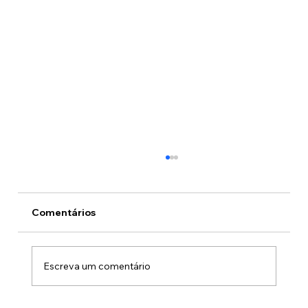
Comentários
Escreva um comentário
A mulher que o debate esqueceu