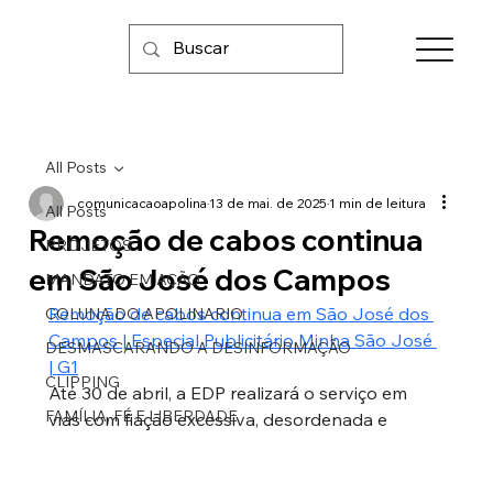
All Posts
comunicacaoapolina
13 de mai. de 2025
1 min de leitura
All Posts
Remoção de cabos continua
PROJETOS
em São José dos Campos
MANDATO EM AÇÃO
Remoção de cabos continua em São José dos 
COLUNA DO APOLINARIO
Campos | Especial Publicitário Minha São José 
DESMASCARANDO A DESINFORMAÇÃO
| G1
CLIPPING
Até 30 de abril, a EDP realizará o serviço em 
FAMÍLIA, FÉ E LIBERDADE
vias com fiação excessiva, desordenada e 