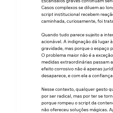
Escândalos graves continuam send
Casos complexos se diluem ao long
script institucional recebem reaç
caminhada, curiosamente, foi trat
Quando tudo parece sujeito a inte
acionável. A indignação dá lugar 
gravidade, mas porque o espaço p
O problema maior não é a exceçã
medidas extraordinárias passam a 
efeito corrosivo não é apenas jurídi
desaparece, e com ela a confiança 
Nesse contexto, qualquer gesto q
por ser radical, mas por ter se t
porque rompeu o script da contenç
não ofereceu soluções mágicas. A