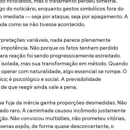
o noticiados, mas o tratamento perdeu simetria. 
o do noticiário, enquanto gestos simbólicos fora do 
ão imediata — seja por ataque, seja por apagamento. A 
ada como se não tivesse acontecido.
rpretações variáveis, nada parece plenamente 
à impotência. Não porque os fatos tenham perdido 
ara reação foi sendo progressivamente estreitado.
o isolada, mas sua transformação em método. Quando 
operar com naturalidade, algo essencial se rompe. O 
co; é psicológico e social. A previsibilidade 
de que reagir ainda vale a pena.
ue fuja da inércia ganha proporções desmedidas. Não 
ornado raro. A caminhada causou incômodo justamente 
ão. Não convocou multidões, não prometeu vitórias, 
penas expôs, de forma quase desconcertante, o 