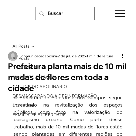
All Posts
comunicacaoapolina
2 de jul. de 2025
1 min de leitura
All Posts
Prefeitura planta mais de 10 mil
PROJETOS
mudas de flores em toda a
MANDATO EM AÇÃO
cidade
COLUNA DO APOLINARIO
DESMASCARANDO A DESINFORMAÇÃO
A Prefeitura de São José dos Campos segue 
investindo na revitalização dos espaços 
CLIPPING
públicos, com foco na valorização do 
FAMÍLIA, FÉ E LIBERDADE
paisagismo urbano. Como parte desse 
trabalho, mais de 10 mil mudas de flores estão 
sendo plantadas em diferentes regiões do 