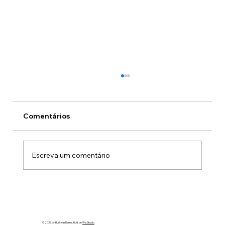
Comentários
Escreva um comentário
São José dos Campos recebe Prêmio
Inteligência Municipal
© 2035 by Business Name. Built on
Wix Studio