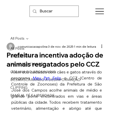
All Posts
comunicacaoapolina
3 de nov. de 2025
1 min de leitura
All Posts
Prefeitura incentiva adoção de
PROJETOS
animais resgatados pelo CCZ
MANDATO EM AÇÃO
Além dos cuidados com cães e gatos através do 
COLUNA DO APOLINARIO
programa 
Meu Pet Feliz
, o CCZ (Centro de 
DESMASCARANDO A DESINFORMAÇÃO
Controle de Zoonoses) da Prefeitura de São 
CLIPPING
José dos Campos acolhe animais de médio e 
FAMÍLIA, FÉ E LIBERDADE
grande porte encontrados em vias e áreas 
públicas da cidade. Todos recebem tratamento 
veterinário, alimentação e abrigo até que 