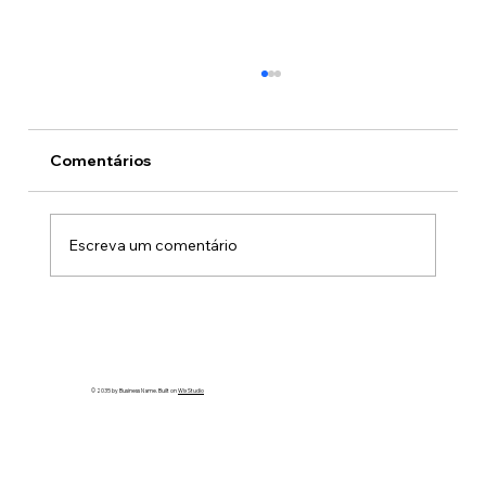
Comentários
Escreva um comentário
São José dos Campos recebe Prêmio
Inteligência Municipal
© 2035 by Business Name. Built on
Wix Studio