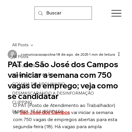
All Posts
comunicacaoapolina
18 de ago. de 2025
1 min de leitura
All Posts
PAT de São José dos Campos
PROJETOS
vai iniciar a semana com 750
MANDATO EM AÇÃO
vagas de emprego; veja como
COLUNA DO APOLINARIO
DESMASCARANDO A DESINFORMAÇÃO
se candidatar
CLIPPING
O PAT (Posto de Atendimento ao Trabalhador) 
FAMÍLIA, FÉ E LIBERDADE
de 
São José dos Campos
 vai iniciar a semana 
com 750 vagas de empregos abertas para esta 
segunda-feira (18). Há vagas para ampla 