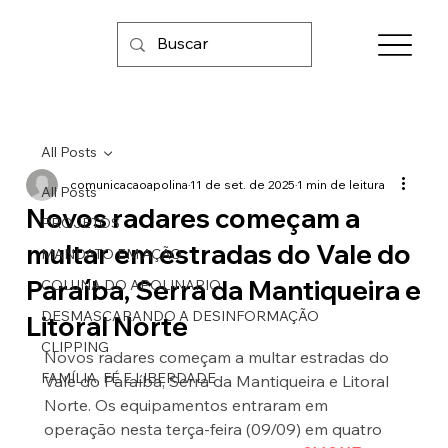
All Posts
comunicacaoapolina
11 de set. de 2025
1 min de leitura
All Posts
Novos radares começam a
PROJETOS
multar em estradas do Vale do
MANDATO EM AÇÃO
Paraíba, Serra da Mantiqueira e
COLUNA DO APOLINARIO
DESMASCARANDO A DESINFORMAÇÃO
Litoral Norte
CLIPPING
Novos radares começam a multar estradas do 
FAMÍLIA, FÉ E LIBERDADE
Vale do Paraíba, Serra da Mantiqueira e Litoral 
Norte. Os equipamentos entraram em 
operação nesta terça-feira (09/09) em quatro 