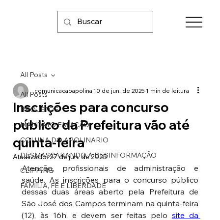
All Posts
comunicacaoapolina
10 de jun. de 2025
1 min de leitura
All Posts
Inscrições para concurso
PROJETOS
público da Prefeitura vão até
MANDATO EM AÇÃO
quinta-feira
COLUNA DO APOLINARIO
DESMASCARANDO A DESINFORMAÇÃO
Atualizado:
27 de jun. de 2025
Atenção, profissionais de administração e 
CLIPPING
saúde. As inscrições para o concurso público 
FAMÍLIA, FÉ E LIBERDADE
dessas duas áreas aberto pela Prefeitura de 
São José dos Campos terminam na quinta-feira 
(12), às 16h, e devem ser feitas pelo 
site da 