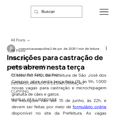
All Posts
comunicacaoapolina
2 de jun. de 2025
1 min de leitura
All Posts
Inscrições para castração de
PROJETOS
pets abrem nesta terça
MANDATO EM AÇÃO
O Meu Pet Feliz, da Prefeitura de São José dos 
COLUNA DO APOLINARIO
Campos, abre nesta terça-feira (3), às 9h, 1.000 
DESMASCARANDO A DESINFORMAÇÃO
novas vagas para castração e microchipagem 
CLIPPING
gratuita de cães e gatos.
FAMÍLIA, FÉ E LIBERDADE
As inscrições vão até 15 de junho, às 22h, e 
devem ser feitas por meio de 
formulário online
disponível no site da Prefeitura. As vagas 