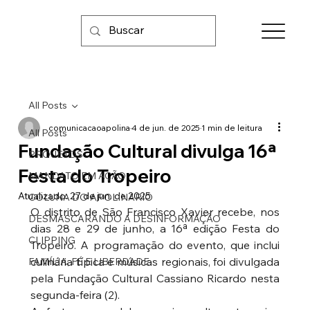
All Posts
comunicacaoapolina
4 de jun. de 2025
1 min de leitura
All Posts
Fundação Cultural divulga 16ª
PROJETOS
Festa do Tropeiro
MANDATO EM AÇÃO
Atualizado:
27 de jun. de 2025
COLUNA DO APOLINARIO
O distrito de São Francisco Xavier recebe, nos 
DESMASCARANDO A DESINFORMAÇÃO
dias 28 e 29 de junho, a 16ª edição Festa do 
CLIPPING
Tropeiro. A programação do evento, que inclui 
culinária típica e músicas regionais, foi divulgada 
FAMÍLIA, FÉ E LIBERDADE
pela Fundação Cultural Cassiano Ricardo nesta 
segunda-feira (2).