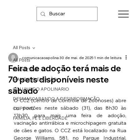
All Posts
comunicacaoapolina
30 de mai. de 2025
1 min de leitura
All Posts
Feira de adoção terá mais de
PROJETOS
70 pets disponíveis neste
MANDATO EM AÇÃO
sábado
COLUNA DO APOLINARIO
DESMASCARANDO A DESINFORMAÇÃO
O CCZ (Centro de Controle de Zoonoses) abre 
os portões neste sábado (31), das 8h30 às 
CLIPPING
13h30, para mais uma feira de adoção, 
FAMÍLIA, FÉ E LIBERDADE
vacinação antirrábica e microchipagem gratuita 
de cães e gatos. O CCZ está localizado na Rua 
George Williams, 581, no Parque Industrial, 