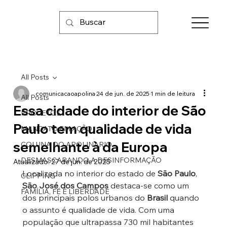
All Posts
comunicacaoapolina
24 de jun. de 2025
1 min de leitura
All Posts
Essa cidade do interior de São
PROJETOS
Paulo tem qualidade de vida
MANDATO EM AÇÃO
semelhante à da Europa
COLUNA DO APOLINARIO
DESMASCARANDO A DESINFORMAÇÃO
Atualizado:
27 de jun. de 2025
Localizada no interior do estado de 
São Paulo
, 
CLIPPING
São José dos Campos
 destaca-se como um 
FAMÍLIA, FÉ E LIBERDADE
dos principais polos urbanos do 
Brasil
 quando 
o assunto é qualidade de vida. Com uma 
população que ultrapassa 730 mil habitantes 