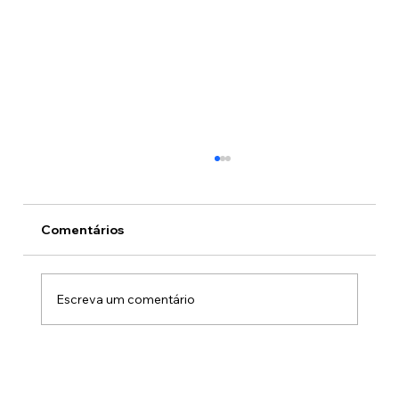
Comentários
Escreva um comentário
São José dos Campos recebe Prêmio
Inteligência Municipal