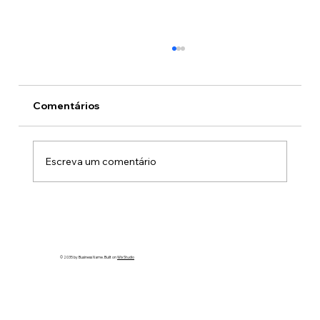
Comentários
Escreva um comentário
Do Legado à Renovação: Claudio
Apolinario desponta como pré-
candidato a Deputado Estadual
© 2035 by Business Name. Built on
Wix Studio