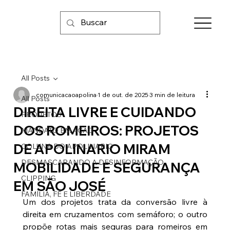
All Posts
comunicacaoapolina
1 de out. de 2025
3 min de leitura
All Posts
DIREITA LIVRE E CUIDANDO
PROJETOS
DOS ROMEIROS: PROJETOS
MANDATO EM AÇÃO
DE APOLINARIO MIRAM
COLUNA DO APOLINARIO
DESMASCARANDO A DESINFORMAÇÃO
MOBILIDADE E SEGURANÇA
CLIPPING
EM SÃO JOSÉ
FAMÍLIA, FÉ E LIBERDADE
Um dos projetos trata da conversão livre à 
direita em cruzamentos com semáforo; o outro 
propõe rotas mais seguras para romeiros em 