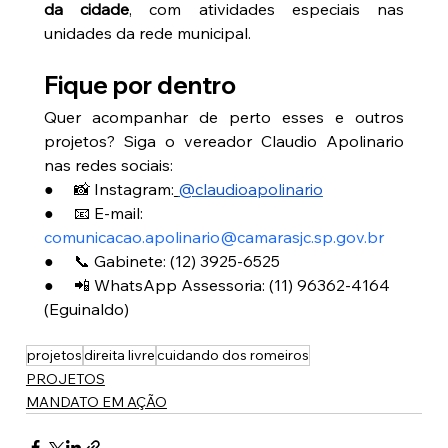
da cidade
, com atividades especiais nas 
unidades da rede municipal.
Fique por dentro
Quer acompanhar de perto esses e outros 
projetos? Siga o vereador Claudio Apolinario 
nas redes sociais:
●     📸 Instagram:
@claudioapolinario
●     📧 E-mail: 
comunicacao.apolinario@camarasjc.sp.gov.br
●     📞 Gabinete: (12) 3925-6525
●     📲 WhatsApp Assessoria: (11) 96362-4164 
(Eguinaldo)
projetos
direita livre
cuidando dos romeiros
PROJETOS
MANDATO EM AÇÃO