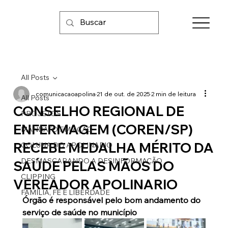
All Posts
comunicacaoapolina
21 de out. de 2025
2 min de leitura
All Posts
CONSELHO REGIONAL DE
PROJETOS
ENFERMAGEM (COREN/SP)
MANDATO EM AÇÃO
RECEBE MEDALHA MÉRITO DA
COLUNA DO APOLINARIO
DESMASCARANDO A DESINFORMAÇÃO
SAÚDE PELAS MÃOS DO
CLIPPING
VEREADOR APOLINARIO
FAMÍLIA, FÉ E LIBERDADE
Órgão é responsável pelo bom andamento do 
serviço de saúde no município