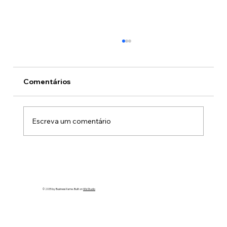
Comentários
Escreva um comentário
Do Legado à Renovação: Claudio
Apolinario desponta como pré-
candidato a Deputado Estadual
© 2035 by Business Name. Built on
Wix Studio