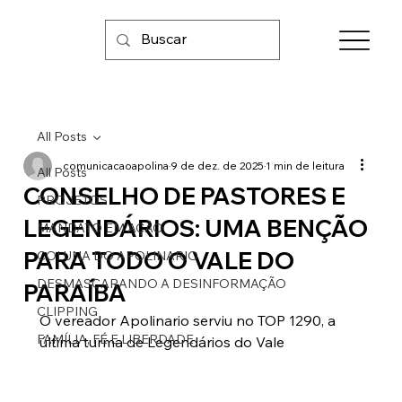
All Posts
comunicacaoapolina
9 de dez. de 2025
1 min de leitura
All Posts
CONSELHO DE PASTORES E
PROJETOS
LEGENDÁRIOS: UMA BENÇÃO
MANDATO EM AÇÃO
PARA TODO O VALE DO
COLUNA DO APOLINARIO
DESMASCARANDO A DESINFORMAÇÃO
PARAÍBA
CLIPPING
O vereador Apolinario serviu no TOP 1290, a 
FAMÍLIA, FÉ E LIBERDADE
última turma de Legendários do Vale