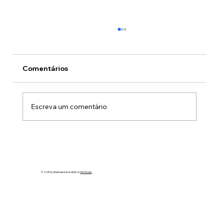
Comentários
Escreva um comentário
A mulher que o debate esqueceu
© 2035 by Business Name. Built on
Wix Studio