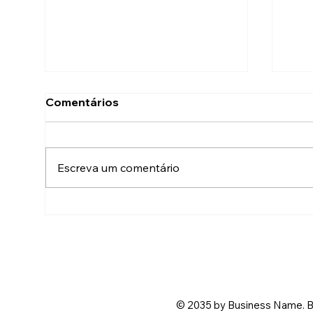
Comentários
Escreva um comentário
A mulher que o debate
Que
esqueceu
fil
© 2035 by Business Name. B