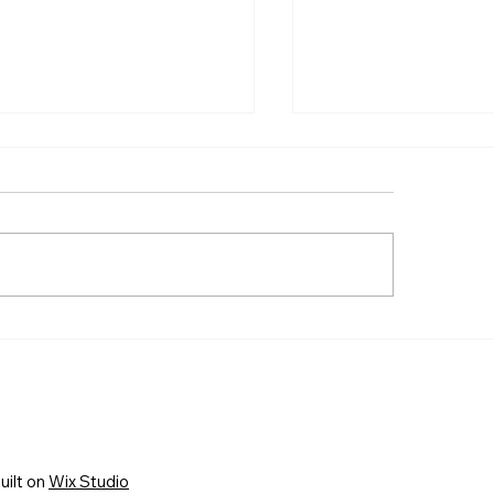
m decide o que seu
FOI UM ESTROND
ho aprende
MARCHA PELA VI
DEIXOU SUA MA
SÃO JOSÉ DOS 
uilt on
Wix Studio