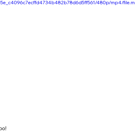
e90d5e_c4096c7ecffd4734b482b78d6d5ff561/480p/mp4/file.m
po!