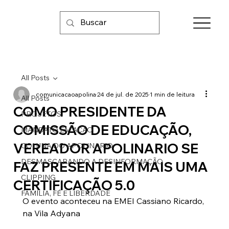
All Posts
comunicacaoapolina
24 de jul. de 2025
1 min de leitura
All Posts
COMO PRESIDENTE DA
PROJETOS
COMISSÃO DE EDUCAÇÃO,
MANDATO EM AÇÃO
VEREADOR APOLINARIO SE
COLUNA DO APOLINARIO
DESMASCARANDO A DESINFORMAÇÃO
FAZ PRESENTE EM MAIS UMA
CLIPPING
CERTIFICAÇÃO 5.0
FAMÍLIA, FÉ E LIBERDADE
O evento aconteceu na EMEI Cassiano Ricardo, 
na Vila Adyana