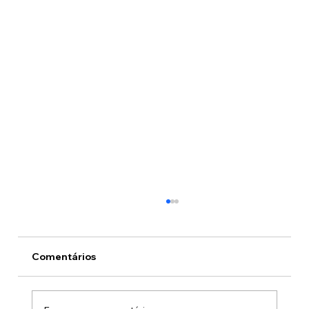
Comentários
O preço do crime