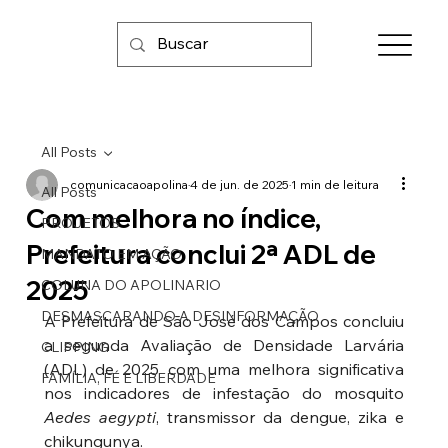
All Posts
comunicacaoapolina
4 de jun. de 2025
1 min de leitura
All Posts
Com melhora no índice,
PROJETOS
Prefeitura conclui 2ª ADL de
MANDATO EM AÇÃO
2025
COLUNA DO APOLINARIO
DESMASCARANDO A DESINFORMAÇÃO
A Prefeitura de São José dos Campos concluiu 
a segunda Avaliação de Densidade Larvária 
CLIPPING
(ADL) de 2025 com uma melhora significativa 
FAMÍLIA, FÉ E LIBERDADE
nos indicadores de infestação do mosquito 
Aedes aegypti
, transmissor da dengue, zika e 
chikungunya.