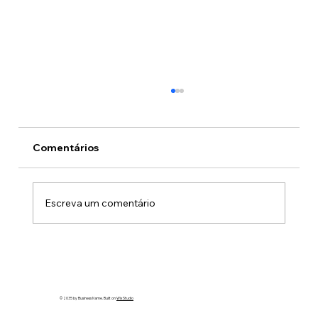
Comentários
O preço do crime
Escreva um comentário
© 2035 by Business Name. Built on
Wix Studio