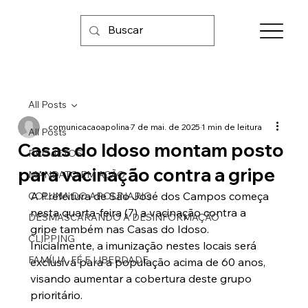
All Posts
comunicacaoapolina
7 de mai. de 2025
1 min de leitura
All Posts
Casas do Idoso montam posto
PROJETOS
para vacinação contra a gripe
MANDATO EM AÇÃO
A Prefeitura de São José dos Campos começa 
COLUNA DO APOLINARIO
nesta quarta-feira (7) a vacinação contra a 
DESMASCARANDO A DESINFORMAÇÃO
gripe também nas Casas do Idoso. 
CLIPPING
Inicialmente, a imunização nestes locais será 
FAMÍLIA, FÉ E LIBERDADE
exclusiva para a população acima de 60 anos, 
visando aumentar a cobertura deste grupo 
prioritário.