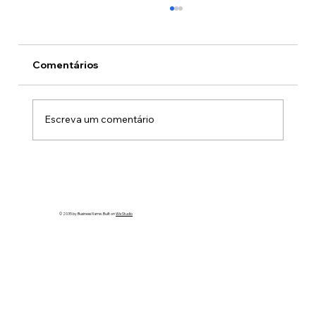
Comentários
Escreva um comentário
São José dos Campos recebe Prêmio
Inteligência Municipal
© 2035 by Business Name. Built on
Wix Studio