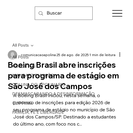
All Posts
comunicacaoapolina
25 de ago. de 2025
1 min de leitura
All Posts
Boeing Brasil abre inscrições
PROJETOS
para programa de estágio em
MANDATO EM AÇÃO
São José dos Campos
COLUNA DO APOLINARIO
DESMASCARANDO A DESINFORMAÇÃO
A Boeing Brasil iniciou, nesta semana, o 
processo de inscrições para edição 2026 de 
CLIPPING
seu programa de estágio no município de São 
FAMÍLIA, FÉ E LIBERDADE
José dos Campos/SP. Destinado a estudantes 
do último ano, com foco nos c... 