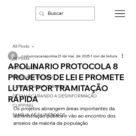
All Posts
comunicacaoapolina
21 de mai. de 2025
1 min de leitura
All Posts
APOLINARIO PROTOCOLA 8
PROJETOS
PROJETOS DE LEI E PROMETE
MANDATO EM AÇÃO
LUTAR POR TRAMITAÇÃO
COLUNA DO APOLINARIO
DESMASCARANDO A DESINFORMAÇÃO
RÁPIDA
CLIPPING
Os projetos abrangem áreas importantes da 
FAMÍLIA, FÉ E LIBERDADE
administração pública e vão ao encontro dos 
anseios da maioria da população