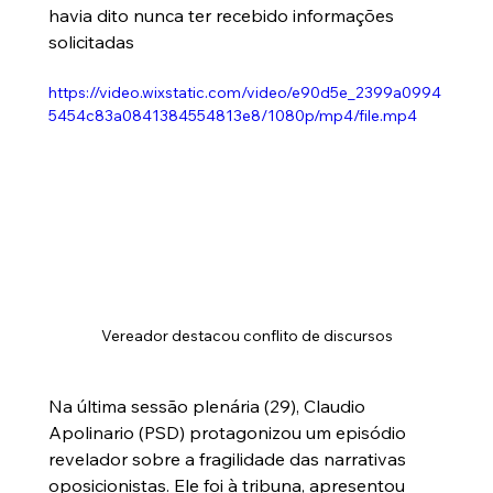
havia dito nunca ter recebido informações 
solicitadas
https://video.wixstatic.com/video/e90d5e_2399a0994
5454c83a0841384554813e8/1080p/mp4/file.mp4
Vereador destacou conflito de discursos
Na última sessão plenária (29), Claudio 
Apolinario (PSD) protagonizou um episódio 
revelador sobre a fragilidade das narrativas 
oposicionistas. Ele foi à tribuna, apresentou 