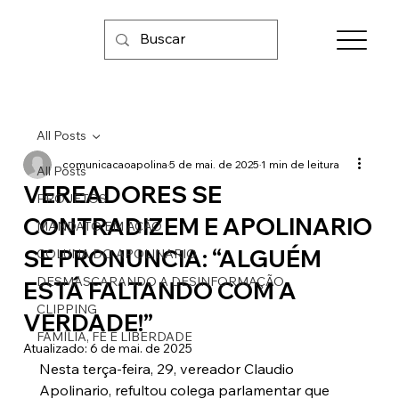
All Posts
comunicacaoapolina
5 de mai. de 2025
1 min de leitura
All Posts
VEREADORES SE
PROJETOS
CONTRADIZEM E APOLINARIO
MANDATO EM AÇÃO
SE PRONUNCIA: “ALGUÉM
COLUNA DO APOLINARIO
DESMASCARANDO A DESINFORMAÇÃO
ESTÁ FALTANDO COM A
CLIPPING
VERDADE!”
FAMÍLIA, FÉ E LIBERDADE
Atualizado:
6 de mai. de 2025
Nesta terça-feira, 29, vereador Claudio 
Apolinario, refultou colega parlamentar que 