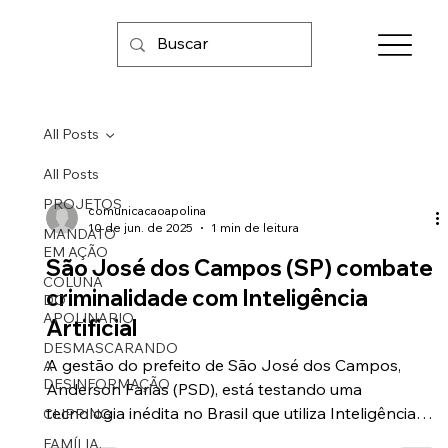
All Posts
All Posts
PROJETOS
comunicacaoapolina
10 de jun. de 2025
1 min de leitura
MANDATO
EM AÇÃO
São José dos Campos (SP) combate
COLUNA
criminalidade com Inteligência
DO
APOLINARIO
Artificial
DESMASCARANDO
A gestão do prefeito de São José dos Campos,
A
DESINFORMAÇÃO
Anderson Farias (PSD), está testando uma
tecnologia inédita no Brasil que utiliza Inteligência
CLIPPING
Artificial (IA) para identificar comportamentos
FAMÍLIA,