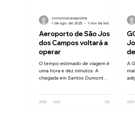
comunicacaoapolina
1 de ago. de 2025
1 min de leitura
Aeroporto de São José
GO
dos Campos voltará a
Jo
operar
de
fr
O tempo estimado de viagem é de
A G
uma hora e dez minutos. A
mai
chegada em Santos Dumont
adi
permite conexão a aeroportos
sem
como os de Vitória (ES), Confins
dos
(MG), Ribeirão Preto (SP), Curitiba
Jan
(PR) e Porto Alegre (RS). Confira
ini
os horários: Origem Saída Destino
trê
Chegada Frequência Santos
sen
Dumont 8h05 São José dos
de 