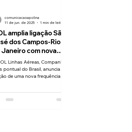
comunicacaoapolina
11 de jun. de 2025
1 min de leitura
L amplia ligação São
sé dos Campos-Rio
 Janeiro com nova
equência
OL Linhas Aéreas, Companhia
s pontual do Brasil, anuncia a
ção de uma nova frequência
anal direta entre São José
 Campos (SJK) e o Rio de
eiro/RIOgaleão (GIG), rota
ciada em março de 2024 com
s saídas por semana, em cada
tido. Entre 1º de agosto e 10
dezembro de 2025, serão 4